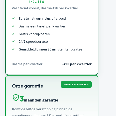
INCL. BTW
Vast tarief vooraf, daarna
38 per kwartier.
€
Eerste half uur inclusief arbeid
Daarna een tarief per kwartier
Gratis voorrijkosten
24/7 spoedservice
Gemiddeld binnen 30 minuten ter plaatse
Daarna per kwartier
+
38 per kwartier
€
GRATIS VERHOLPEN
Onze garantie
3
maanden garantie
Komt dezelfde verstopping binnen de
garantieperiode terug? Dan verhelpen wij het