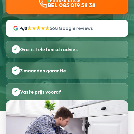
NU BEREIKBAAR
BEL 085 019 58 38
4,8
★★★★★
568 Google reviews
✓
Gratis telefonisch advies
✓
3 maanden garantie
✓
Vaste prijs vooraf