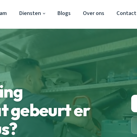
dam
Diensten
Blogs
Over ons
Contact
ing
 gebeurt er
us?