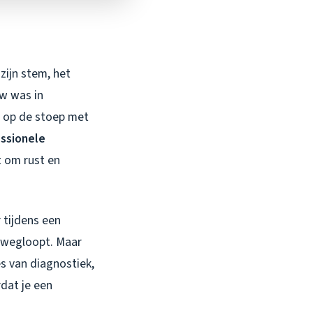
zijn stem, het
uw was in
m op de stoep met
ssionele
t om rust en
 tijdens een
r wegloopt. Maar
s van diagnostiek,
rdat je een