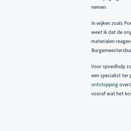
nemen.
In wijken zoals P
weet ik dat de or
materialen reager
Burgemeestersbuurt
Voor spoedhulp zoa
een specialist ter
ontstopping
overd
vooraf wat het kos