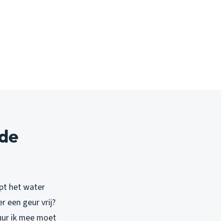
 de
opt het water
r een geur vrij?
uur ik mee moet