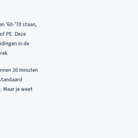
n ’60-’70 staan,
 of PE. Deze
idingen in de
rek.
binnen 30 minuten
 standaard
t. Maar je weet