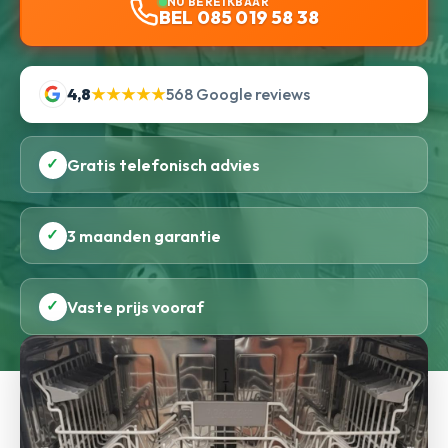
NU BEREIKBAAR
BEL 085 019 58 38
4,8
★★★★★
568 Google reviews
✓
Gratis telefonisch advies
✓
3 maanden garantie
✓
Vaste prijs vooraf