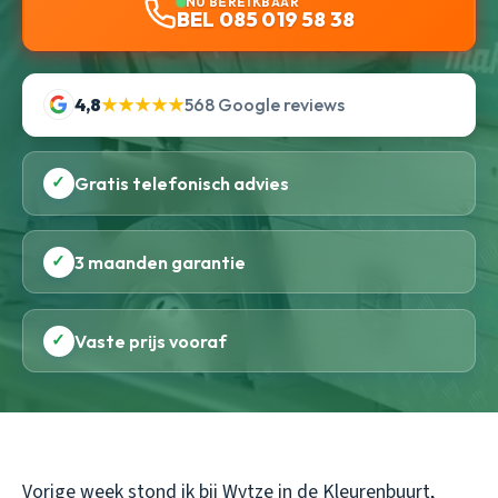
NU BEREIKBAAR
BEL 085 019 58 38
4,8
★★★★★
568 Google reviews
✓
Gratis telefonisch advies
✓
3 maanden garantie
✓
Vaste prijs vooraf
Vorige week stond ik bij Wytze in de Kleurenbuurt,