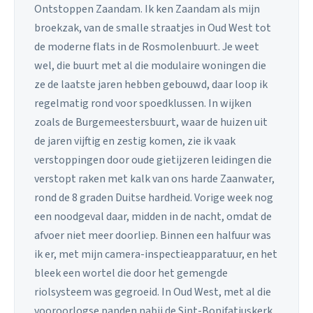
Ontstoppen Zaandam. Ik ken Zaandam als mijn
broekzak, van de smalle straatjes in Oud West tot
de moderne flats in de Rosmolenbuurt. Je weet
wel, die buurt met al die modulaire woningen die
ze de laatste jaren hebben gebouwd, daar loop ik
regelmatig rond voor spoedklussen. In wijken
zoals de Burgemeestersbuurt, waar de huizen uit
de jaren vijftig en zestig komen, zie ik vaak
verstoppingen door oude gietijzeren leidingen die
verstopt raken met kalk van ons harde Zaanwater,
rond de 8 graden Duitse hardheid. Vorige week nog
een noodgeval daar, midden in de nacht, omdat de
afvoer niet meer doorliep. Binnen een halfuur was
ik er, met mijn camera-inspectieapparatuur, en het
bleek een wortel die door het gemengde
riolsysteem was gegroeid. In Oud West, met al die
vooroorlogse panden nabij de Sint-Bonifatiuskerk,